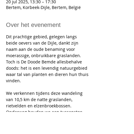
20 jul 2025, 13:30 – 17:30
Bertem, Korbeek-Dijle, Bertem, België
Over het evenement
Dit prachtige gebied, gelegen langs 
beide oevers van de Dijle, dankt zijn 
naam aan de oude benaming voor 
moerassige, onbruikbare graslanden. 
Toch is De Doode Bemde allesbehalve 
doods: het is een levendig natuurgebied 
waar tal van planten en dieren hun thuis 
vinden. 
We verkennen tijdens deze wandeling 
van 10,5 km de natte graslanden, 
rietvelden en elzenbroekbossen. 
Onderweg houden we een tussenstop 
aan een bank.
Wandeling van 10.5km zonder 