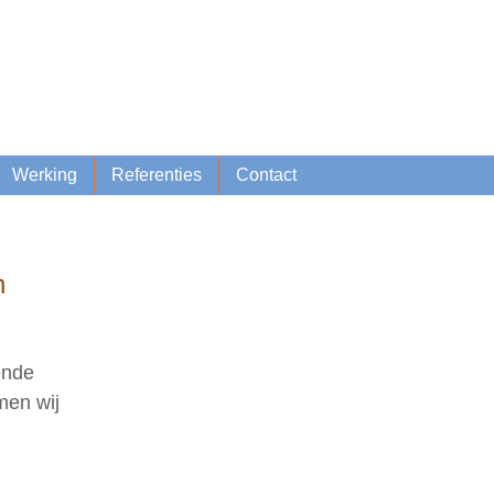
Lid worden
Inschrijven nieuwsbrief
Werking
Referenties
Contact
n
ende
men wij