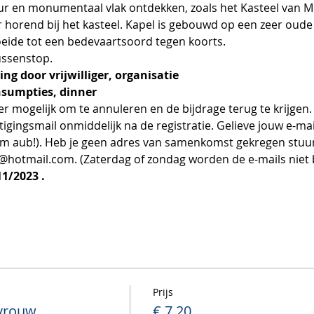
ur en monumentaal vlak ontdekken, zoals het Kasteel van M
horend bij het kasteel. Kapel is gebouwd op een zeer oude 
oeide tot een bedevaartsoord tegen koorts.
ussenstop.
ng door vrijwilliger, organisatie
nsumpties, dinner
er mogelijk om te annuleren en de bijdrage terug te krijgen.
igingsmail onmiddelijk na de registratie. Gelieve jouw e-mail
pam aub!). Heb je geen adres van samenkomst gekregen stuur 
s@hotmail.com. (Zaterdag of zondag worden de e-mails niet
1/2023 . 
Prijs
vrouw
€ 7,20