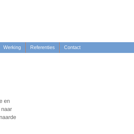
Lid worden
Inschrijven nieuwsbrief
Werking
Referenties
Contact
e en
 naar
enaarde