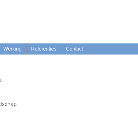
Lid worden
Inschrijven nieuwsbrief
Werking
Referenties
Contact
.
ndschap