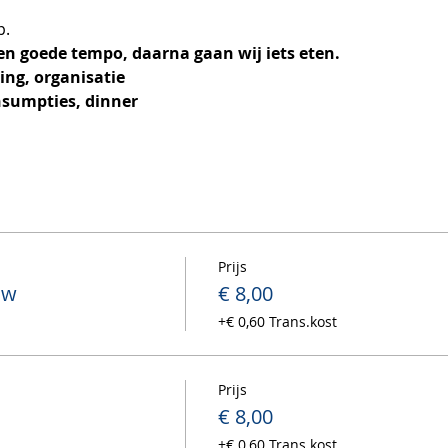
p.
n goede tempo, daarna gaan wij iets eten.
ing, organisatie
nsumpties, dinner
Prijs
uw
€ 8,00
+€ 0,60 Trans.kost
Prijs
n
€ 8,00
+€ 0,60 Trans.kost