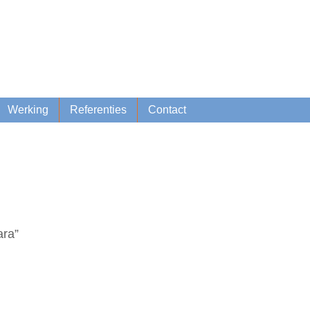
Lid worden
Inschrijven nieuwsbrief
Werking
Referenties
Contact
ra”