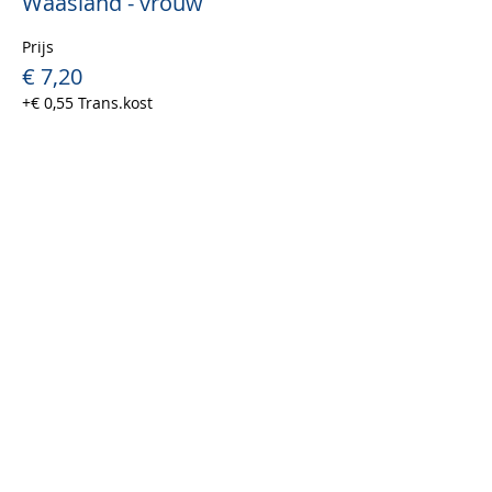
Waasland - vrouw
Prijs
€ 7,20
+€ 0,55 Trans.kost
Uitverkocht
Soort ticket
Waasland - man
Prijs
€ 7,20
+€ 0,55 Trans.kost
Uitverkocht
Soort ticket
Ticket vrijwilliger