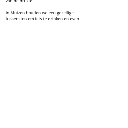
van de drukte.
In Muizen houden we een gezellige 
tussenstop om iets te drinken en even 
op adem te komen. Daarna keren we via 
mooie, natuurlijke paden terug naar 
Rijmenam.
Aangepast schoeisel is aanbevolen, 
aangezien we voornamelijk over 
onverharde paden wandelen.
Begeleiding: Kris en Martine
Wandeling: 15km met tussenstop
Meer lezen >
Deel dit evenement