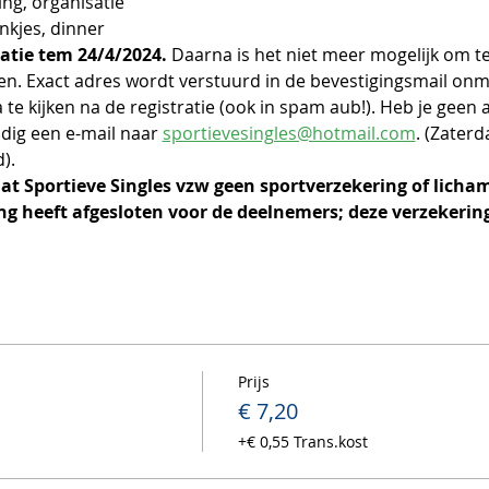
ing, organisatie
nkjes, dinner
atie tem 24/4/2024. 
Daarna is het niet meer mogelijk om t
gen. Exact adres wordt verstuurd in de bevestigingsmail onmid
a te kijken na de registratie (ook in spam aub!). Heb je gee
dig een e-mail naar 
sportievesingles@hotmail.com
. (Zater
).
dat Sportieve Singles vzw geen sportverzekering of licham
g heeft afgesloten voor de deelnemers; deze verzekering
Prijs
€ 7,20
+€ 0,55 Trans.kost