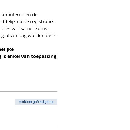
e annuleren en de 
delijk na de registratie. 
n adres van samenkomst 
dag of zondag worden de e-
elijke 
 is enkel van toepassing 
Verkoop geëindigd op