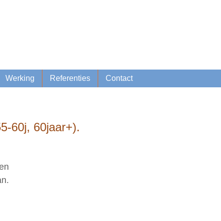
Lid worden
Inschrijven nieuwsbrief
Werking
Referenties
Contact
5-60j, 60jaar+).
 en
an.