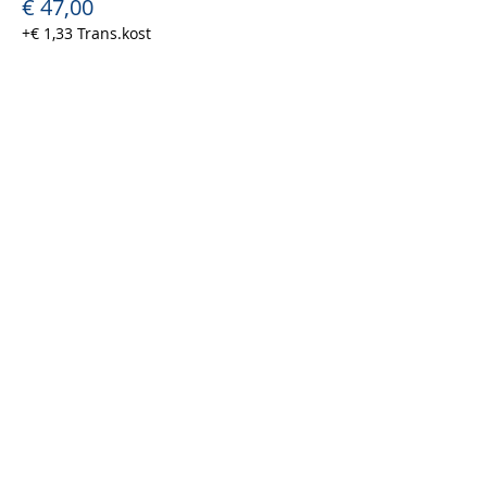
€ 47,00
+€ 1,33 Trans.kost
Verkoop geëindigd op
Soort ticket
Bowling & Dine - man
Prijs
€ 47,00
+€ 1,33 Trans.kost
Uitverkocht
Soort ticket
Vrijwilliger
Prijs
€ 0,00