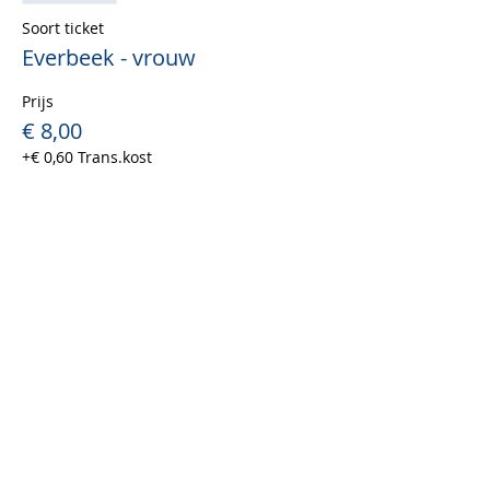
Soort ticket
Everbeek - vrouw
Prijs
€ 8,00
+€ 0,60 Trans.kost
Uitverkocht
Soort ticket
Everbeek - man
Prijs
€ 8,00
+€ 0,60 Trans.kost
Uitverkocht