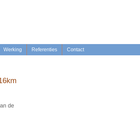
Lid worden
Inschrijven nieuwsbrief
Werking
Referenties
Contact
 16km
van de