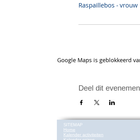
Raspaillebos - vrouw
Google Maps is geblokkeerd van
Deel dit evenemen
SITEMAP
Home
Kalender activiteiten
Kalender reizen