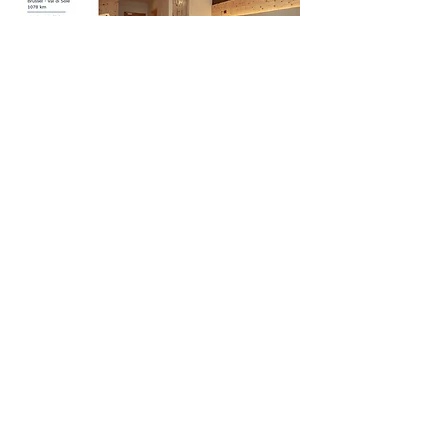
PERIODE:
 Vrijdag 13 maart – Zaterdag 21 
maart 2026
BESTEMMING:
 Mezzana, Italië. Regio: Val 
di Sole
HOTEL:
 Monte Giner Active Hotel ****
Meer lezen >
Deel dit evenement