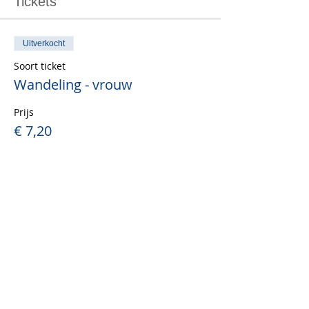
Tickets
Uitverkocht
Soort ticket
Wandeling - vrouw
Prijs
€ 7,20
+€ 0,55 Trans.kost
Uitverkocht
Soort ticket
Wandeling - man
Prijs
€ 7,20
+€ 0,55 Trans.kost