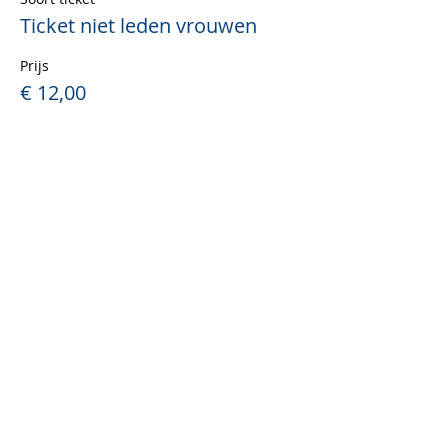
Ticket niet leden vrouwen
Prijs
€ 12,00
+€ 0,30 servicekosten ticket
Verkoop geëindigd op
Soort ticket
Ticket niet leden mannen
Prijs
€ 12,00
+€ 0,30 servicekosten ticket
Verkoop geëindigd op
Soort ticket