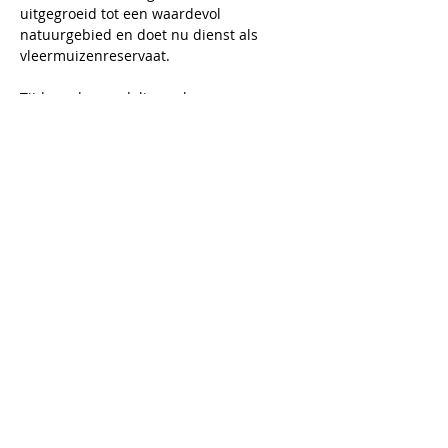
uitgegroeid tot een waardevol 
natuurgebied en doet nu dienst als 
vleermuizenreservaat. 
Tijdens de wandeling volgen we een 
boeiend parcours rond de oude 
omwallingen van het fort (wij bezoeken 
het fort niet). Onderweg vertelt onze 
gids over:
de rijke geschiedenis en militaire 
functie van het fort
de bijzondere architectuur van dit 
bakstenen verdedigingswerk
de rijke fauna en flora die zich hier 
heeft ontwikkeld
Meer lezen >