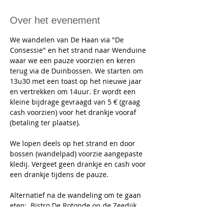
Over het evenement
We wandelen van De Haan via "De 
Consessie" en het strand naar Wenduine 
waar we een pauze voorzien en keren 
terug via de Duinbossen. We starten om 
13u30 met een toast op het nieuwe jaar 
en vertrekken om 14uur. Er wordt een 
kleine bijdrage gevraagd van 5 € (graag 
cash voorzien) voor het drankje vooraf 
(betaling ter plaatse).
We lopen deels op het strand en door 
bossen (wandelpad) voorzie aangepaste 
kledij. Vergeet geen drankje en cash voor 
een drankje tijdens de pauze. 
Alternatief na de wandeling om te gaan 
eten:  Bistro De Rotonde op de Zeedijk 
nr. 12 te Wenduine 20 plaatsen vrij 