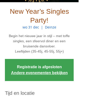
New Year’s Singles
Party!
wo 31 dec
  |  
Deinze
Begin het nieuwe jaar in stijl – met toffe
singles, een sfeervol diner en een
bruisende dansvloer.
Leeftijden (35-45j, 45-55j, 55j+)
Registratie is afgesloten
Andere evenementen bekijken
Tijd en locatie
31 dec 2025, 19:00 – 01 jan 2026, 03:00
Deinze, Biezestraat 8, 9850 Deinze, België