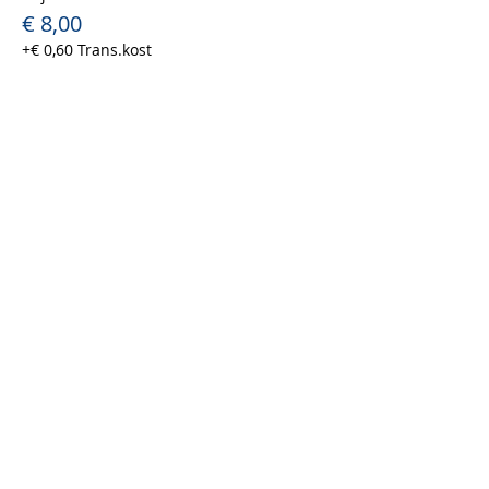
€ 8,00
+€ 0,60 Trans.kost
Verkoop geëindigd op
Soort ticket
Helix - man
Prijs
€ 8,00
+€ 0,60 Trans.kost
Uitverkocht
Soort ticket
Ticket vrijwilliger
Prijs