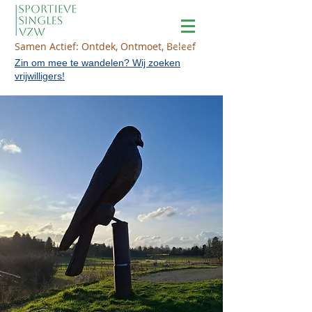
Samen Actief: Ontdek, Ontmoet, Beleef
Zin om mee te wandelen? Wij zoeken
vrijwilligers!