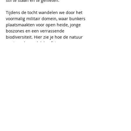
stil te staan en te genieten.
Tijdens de tocht wandelen we door het 
voormalig militair domein, waar bunkers 
plaatsmaakten voor open heide, jonge 
boszones en een verrassende 
biodiversiteit. Hier zie je hoe de natuur 
opnieuw haar plek heeft ingenomen. 
Verderop stappen we door statige 
beuken- en eikenbossen, waar het licht 
speels tussen de bomen filtert en elk 
seizoen zijn eigen charme toont.
In het Meerdalwoud slingert een 
bijzonder toegankelijk pad zich tussen 
de bomen. 
Begeleiding: Marie Anne
Wandeling: 9.5km zonder tussenstop
Meer lezen >