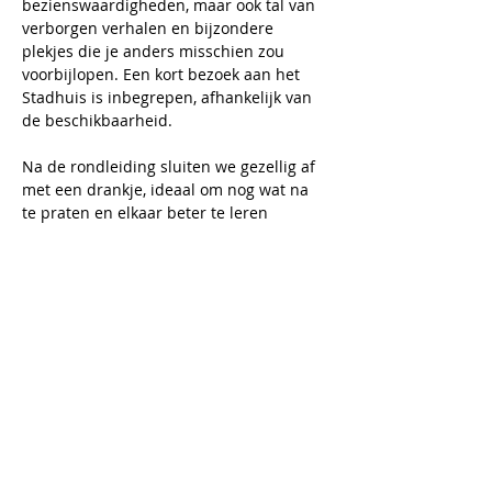
bezienswaardigheden, maar ook tal van 
verborgen verhalen en bijzondere 
plekjes die je anders misschien zou 
voorbijlopen. Een kort bezoek aan het 
Stadhuis is inbegrepen, afhankelijk van 
de beschikbaarheid.
Na de rondleiding sluiten we gezellig af 
met een drankje, ideaal om nog wat na 
te praten en elkaar beter te leren 
kennen.
Inbegrepen: 
Rondleiding met gids, 
organisatie
Niet-inbegrepen: 
consumpties 
nadien 
Inschrijven en annuleren is 
mogelijk tem 21/6/2026. 
Na deze 
datum is annulering niet meer 
mogelijk en wordt de bijdrage niet 
terugbetaald. Het exacte adres 
wordt direct na de registratie 