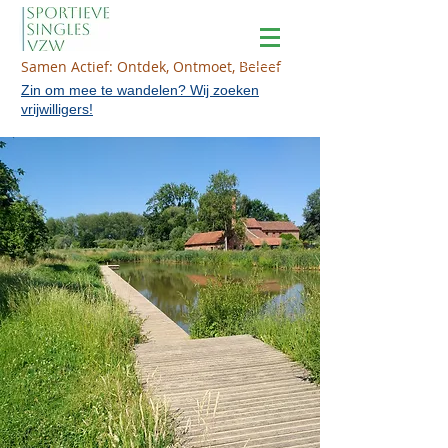
Samen Actief: Ontdek, Ontmoet, Beleef
Zin om mee te wandelen? Wij zoeken
vrijwilligers!