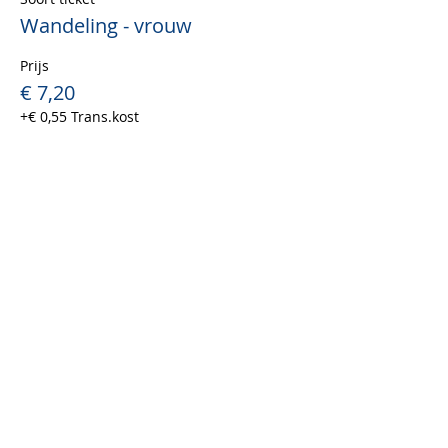
Wandeling - vrouw
Prijs
€ 7,20
+€ 0,55 Trans.kost
Uitverkocht
Soort ticket
Wandeling - man
Prijs
€ 7,20
+€ 0,55 Trans.kost
Uitverkocht
Soort ticket