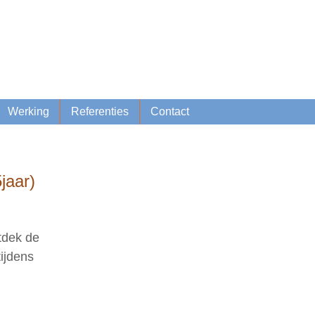
Lid worden
Inschrijven nieuwsbrief
Werking
Referenties
Contact
jaar)
tdek de
ijdens