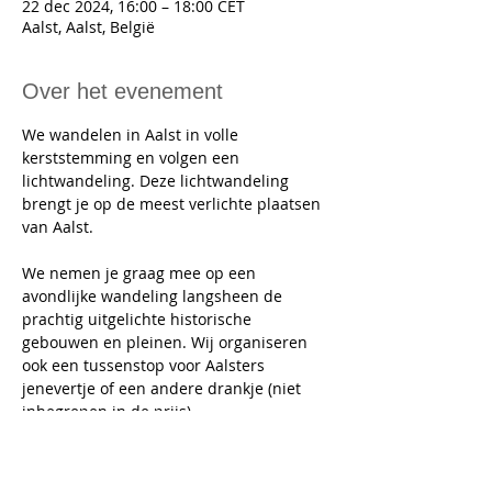
22 dec 2024, 16:00 – 18:00 CET
Aalst, Aalst, België
Over het evenement
We wandelen in Aalst in volle 
kerststemming en volgen een 
lichtwandeling. Deze lichtwandeling 
brengt je op de meest verlichte plaatsen 
van Aalst.
We nemen je graag mee op een 
avondlijke wandeling langsheen de 
prachtig uitgelichte historische 
gebouwen en pleinen. Wij organiseren 
ook een tussenstop voor Aalsters 
jenevertje of een andere drankje (niet 
inbegrepen in de prijs). 
Belangrijk: Gezien de tijd van het jaar is 
warme kleding en schoeisel erg 