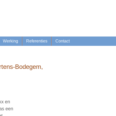
Lid worden
Inschrijven nieuwsbrief
Werking
Referenties
Contact
artens-Bodegem,
kx en
was een
et