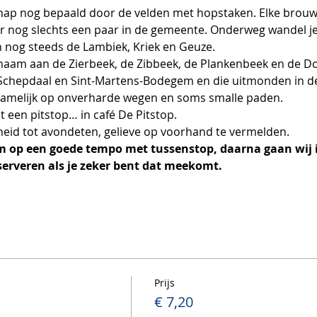
hap nog bepaald door de velden met hopstaken. Elke brouwe
er nog slechts een paar in de gemeente. Onderweg wandel je
 nog steeds de Lambiek, Kriek en Geuze.
naam aan de Zierbeek, de Zibbeek, de Plankenbeek en de D
 Schepdaal en Sint-Martens-Bodegem en die uitmonden in d
amelijk op onverharde wegen en soms smalle paden.
 een pitstop… in café De Pitstop.
eid tot avondeten, gelieve op voorhand te vermelden.
m op een goede tempo met tussenstop, daarna gaan wij i
serveren als je zeker bent dat meekomt. 
Prijs
€ 7,20