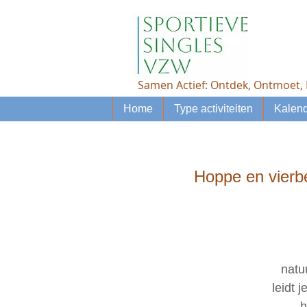
Samen Actief: Ontdek, Ontmoet, 
Home
Type activiteiten
Kalend
Hoppe en vierb
natu
leidt 
h