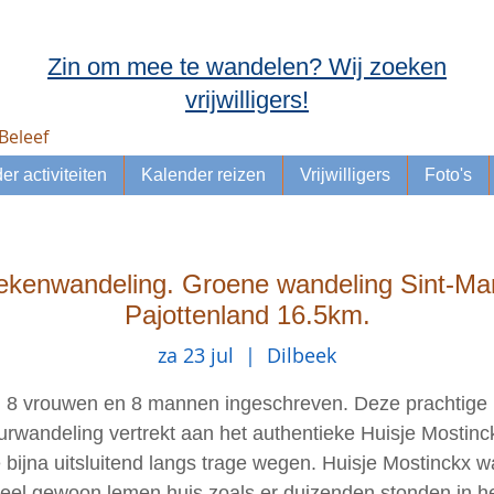
Zin om mee te wandelen? Wij zoeken
vrijwilligers!
Beleef
er activiteiten
Kalender reizen
Vrijwilligers
Foto's
ekenwandeling. Groene wandeling Sint-M
Pajottenland 16.5km.
za 23 jul
  |  
Dilbeek
8 vrouwen en 8 mannen ingeschreven. Deze prachtige
urwandeling vertrekt aan het authentieke Huisje Mostinc
je bijna uitsluitend langs trage wegen. Huisje Mostinckx 
eel gewoon lemen huis zoals er duizenden stonden in h