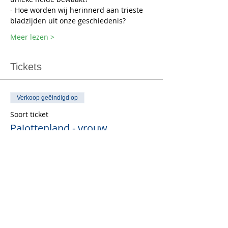
- Hoe worden wij herinnerd aan trieste 
bladzijden uit onze geschiedenis?
Meer lezen >
Tickets
Verkoop geëindigd op
Soort ticket
Pajottenland - vrouw
Prijs
€ 14,90
+€ 0,60 Trans.kost
Verkoop geëindigd op
Soort ticket