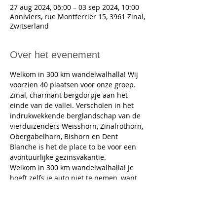
27 aug 2024, 06:00 – 03 sep 2024, 10:00
Anniviers, rue Montferrier 15, 3961 Zinal,
Zwitserland
Over het evenement
Welkom in 300 km wandelwalhalla! Wij 
voorzien 40 plaatsen voor onze groep.
Zinal, charmant bergdorpje aan het 
einde van de vallei. Verscholen in het 
indrukwekkende berglandschap van de 
vierduizenders Weisshorn, Zinalrothorn, 
Obergabelhorn, Bishorn en Dent 
Blanche is het de place to be voor een 
avontuurlijke gezinsvakantie.
Welkom in 300 km wandelwalhalla! Je 
hoeft zelfs je auto niet te nemen, want 
vanuit Zinal wandel je gewoon naar vijf 
berghutten. Beleef een bergvakantie om 
nooit meer te vergeten. 
Van dinsdag 27 augustus 2024 tot 