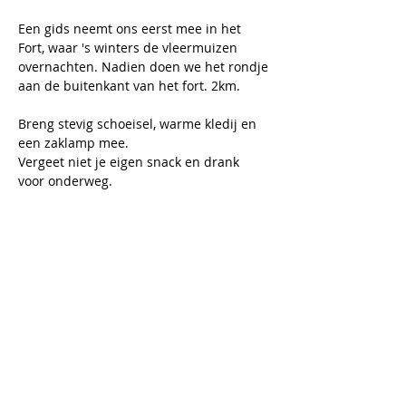
Een gids neemt ons eerst mee in het 
Fort, waar 's winters de vleermuizen 
overnachten. Nadien doen we het rondje 
aan de buitenkant van het fort. 2km. 
Breng stevig schoeisel, warme kledij en 
een zaklamp mee.
Vergeet niet je eigen snack en drank 
voor onderweg.
Meer lezen >
Tickets
Uitverkocht
Soort ticket
Ticket vrijwilliger