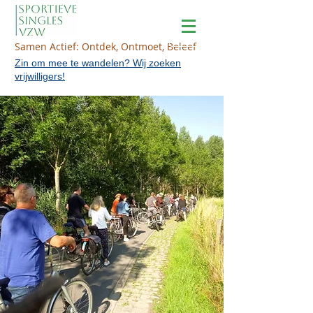
Samen Actief: Ontdek, Ontmoet, Beleef
Zin om mee te wandelen? Wij zoeken
vrijwilligers!