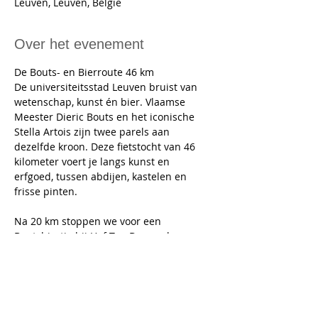
Leuven, Leuven, België
Over het evenement
De Bouts- en Bierroute 46 km
De universiteitsstad Leuven bruist van 
wetenschap, kunst én bier. Vlaamse 
Meester Dieric Bouts en het iconische 
Stella Artois zijn twee parels aan 
dezelfde kroon. Deze fietstocht van 46 
kilometer voert je langs kunst en 
erfgoed, tussen abdijen, kastelen en 
frisse pinten.
Na 20 km stoppen we voor een 
Boutsbiertje bij Hof Ten Dormaal.
Laat je op de laatste kilometer verrassen 
door de imposante muurschildering. 
Onze tocht eindigt in het centrum van 
Leuven waar we in de Sint-Pieterskerk 
Het Laatste Avondmaal van Dieric Bouts 