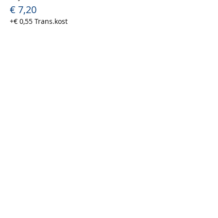
€ 7,20
+€ 0,55 Trans.kost
Verkoop geëindigd op
Soort ticket
Waasmunster - man
Prijs
€ 7,20
+€ 0,55 Trans.kost
Uitverkocht
Soort ticket
Ticket vrijwilliger
Prijs