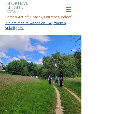
Samen Actief: Ontdek, Ontmoet, Beleef
Zin om mee te wandelen? Wij zoeken
vrijwilligers!