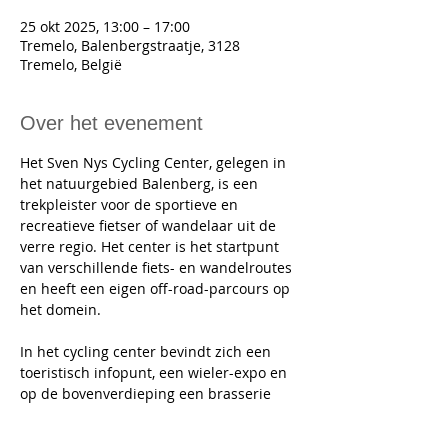
25 okt 2025, 13:00 – 17:00
Tremelo, Balenbergstraatje, 3128
Tremelo, België
Over het evenement
Het Sven Nys Cycling Center, gelegen in 
het natuurgebied Balenberg, is een 
trekpleister voor de sportieve en 
recreatieve fietser of wandelaar uit de 
verre regio. Het center is het startpunt 
van verschillende fiets- en wandelroutes 
en heeft een eigen off-road-parcours op 
het domein. 
In het cycling center bevindt zich een 
toeristisch infopunt, een wieler-expo en 
op de bovenverdieping een brasserie 
met een panoramisch terras. Wie na de 
wandeling iets wenst te eten of te 